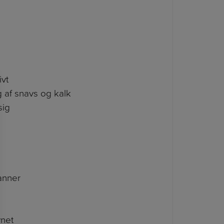
ivt
 af snavs og kalk
sig
anner
ynet