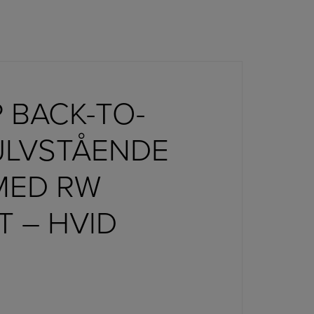
 BACK-TO-
ULVSTÅENDE
MED RW
 – HVID