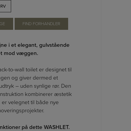
URV
GE
FIND FORHANDLER
ne i et elegant, gulvstående
tæt mod væggen.
k-to-wall toilet er designet til
ggen og giver dermed et
udtryk – uden synlige rør. Den
struktion kombinerer æstetik
 er velegnet til både nye
overingsprojekter.
unktioner på dette WASHLET.