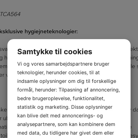
 TCA564
ksklusive hygiejneteknologier:
dsvagt og stænkfrit skyl, der rengør hele kummen effekt
Samtykke til cookies
g hård glasur, som hjælper med at reducere ophobning
Vi og vores samarbejdspartnere bruger
emmere og reducerer områder, hvor snavs kan samle 
teknologier, herunder cookies, til at
er ved fuld skyl
indsamle oplysninger om dig til forskellige
formål, herunder: Tilpasning af annoncering,
bedre brugeroplevelse, funktionalitet,
statistik og marketing. Disse oplysninger
kedysen med elektrolyseret vand, som toilettet selv d
kan blive delt med annoncerings- og
 ubegrænset adgang til varmt vand til vask
analysepartnere, som kan kombinere dem
tisk og manuel afkalkning for nem vedligeholdelse
med data, du tidligere har givet dem eller
 toilettet, der guider om natten uden at forstyrre nattes