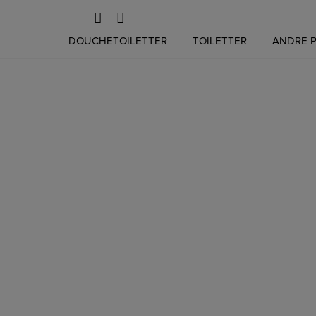
Hop
DOUCHETOILETTER
TOILETTER
ANDRE 
til
indholdet