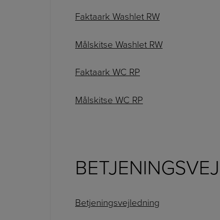
Faktaark Washlet RW
Målskitse Washlet RW
Faktaark WC RP
Målskitse WC RP
BETJENINGSVE
Betjeningsvejledning