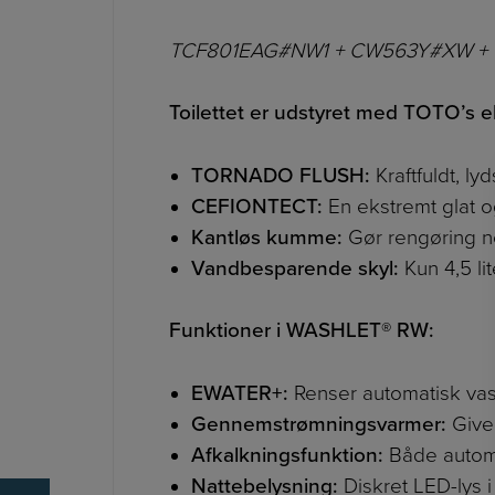
TCF801EAG#NW1 + CW563Y#XW +
Toilettet er udstyret med TOTO’s e
TORNADO FLUSH:
Kraftfuldt, ly
CEFIONTECT:
En ekstremt glat o
Kantløs kumme:
Gør rengøring n
Vandbesparende skyl:
Kun 4,5 lit
Funktioner i WASHLET® RW:
EWATER+:
Renser automatisk vas
Gennemstrømningsvarmer:
Giver
Afkalkningsfunktion:
Både automa
Nattebelysning:
Diskret LED-lys i