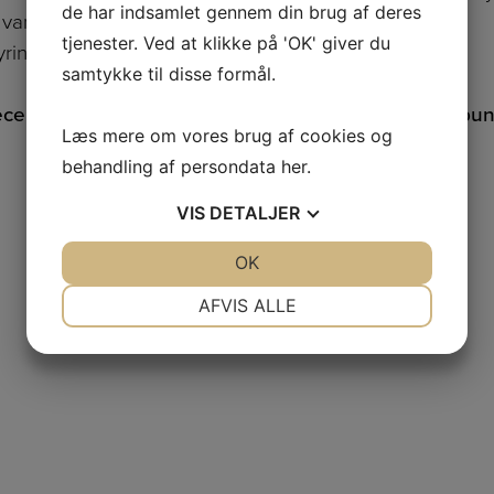
de har indsamlet gennem din brug af deres
vaner og reducerer strømforbruget automatisk
tjenester. Ved at klikke på 'OK' giver du
ring af alle funktioner
samtykke til disse formål.
ecertifikat samt miljø- og designpriser under menu
Læs mere om vores brug af cookies og
behandling af persondata
her
.
VIS
DETALJER
JA
NEJ
OK
JA
NEJ
NØDVENDIGE
PRÆFERENCER
AFVIS ALLE
JA
NEJ
JA
NEJ
MARKETING
STATISTIK