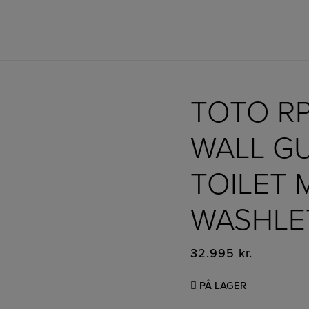
TOTO RP
WALL G
TOILET 
WASHLET
32.995
kr.
PÅ LAGER