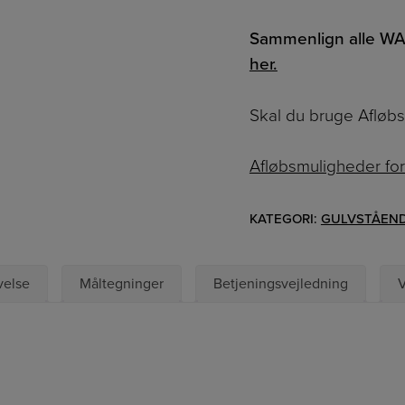
Sammenlign alle WA
her.
Skal du bruge Afløb
Afløbsmuligheder for
KATEGORI:
GULVSTÅEN
velse
Måltegninger
Betjeningsvejledning
V