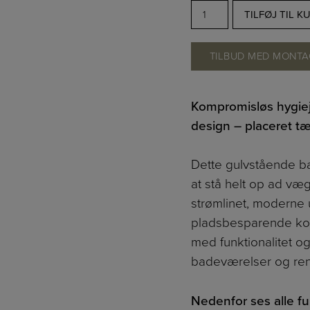
TOTO
TILFØJ TIL K
RP
back-
TILBUD MED MONTA
to-
wall
gulvstående
Kompromisløs hygiej
toilet
design – placeret 
med
RW
Dette gulvstående bac
WASHLET
at stå helt op ad væ
-
strømlinet, moderne 
Hvid
pladsbesparende kon
antal
med funktionalitet og
badeværelser og ren
Nedenfor ses alle f