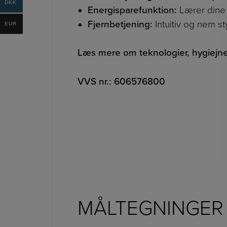
DKK
Energisparefunktion:
Lærer dine 
Fjernbetjening:
Intuitiv og nem sty
EUR
Læs mere om teknologier, hygiejn
VVS nr.: 606576800
MÅLTEGNINGER