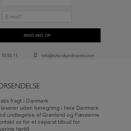
E-
mail*
*
 10 50 11
info@toto-skandinavien.com
ORSENDELSE
atis fragt i Danmark
 leverer uden beregning i hele Danmark
ed undtagelse af Grønland og Færøerne
ontakt os for et separat tilbud for
vering hertil)