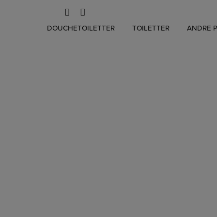
Hop
DOUCHETOILETTER
TOILETTER
ANDRE 
til
indholdet