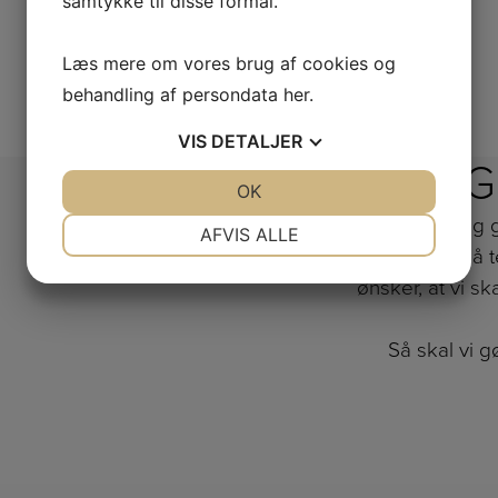
samtykke til disse formål.
Læs mere om vores brug af cookies og
behandling af persondata
her
.
VIS
DETALJER
FÅ G
JA
NEJ
OK
JA
NEJ
Vi rådgiver dig
NØDVENDIGE
PRÆFERENCER
AFVIS ALLE
Kontakt os på te
JA
NEJ
JA
NEJ
ønsker, at vi sk
MARKETING
STATISTIK
Så skal vi 