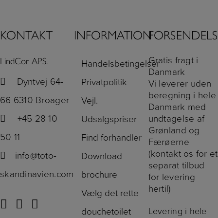
KONTAKT
INFORMATION
FORSENDELS
Gratis fragt i
LindCor APS.
Handelsbetingelser
Danmark
Dyntvej 64-
Privatpolitik
Vi leverer uden
beregning i hele
66 6310 Broager
Vejl.
Danmark med
+45 28 10
undtagelse af
Udsalgspriser
Grønland og
50 11
Find forhandler
Færøerne
(kontakt os for et
info@toto-
Download
separat tilbud
skandinavien.com
brochure
for levering
hertil)
Vælg det rette
Levering i hele
douchetoilet