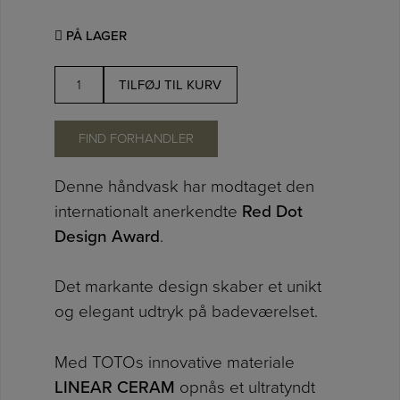
PÅ LAGER
TOTO
TILFØJ TIL KURV
TA
ASYMMETRICAL
FIND FORHANDLER
antal
Denne håndvask har modtaget den
internationalt anerkendte
Red Dot
Design Award
.
Det markante design skaber et unikt
og elegant udtryk på badeværelset.
Med TOTOs innovative materiale
LINEAR CERAM
opnås et ultratyndt