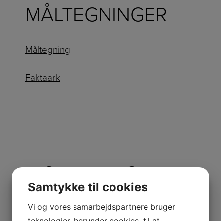
MÅLTEGNINGER
Måltegning
Faktaark
INSTALLATION
Samtykke til cookies
Vi og vores samarbejdspartnere bruger
Montagevejledning
teknologier, herunder cookies, til at