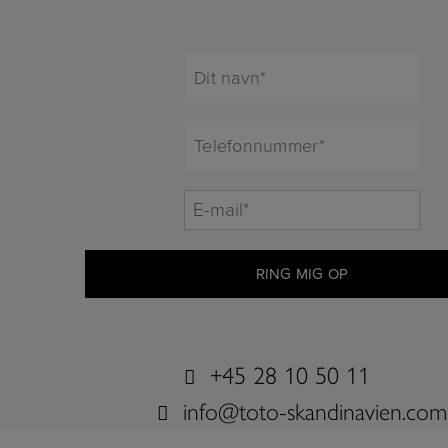
Dit
navn*
*
Telefonnummer*
*
E-
mail*
*
+45 28 10 50 11
info@toto-skandinavien.com