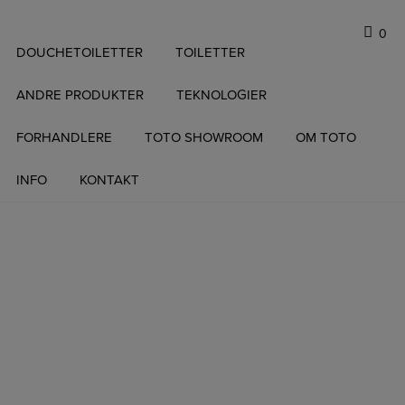
0
Hop
DOUCHETOILETTER
TOILETTER
til
indholdet
ANDRE PRODUKTER
TEKNOLOGIER
FORHANDLERE
TOTO SHOWROOM
OM TOTO
INFO
KONTAKT