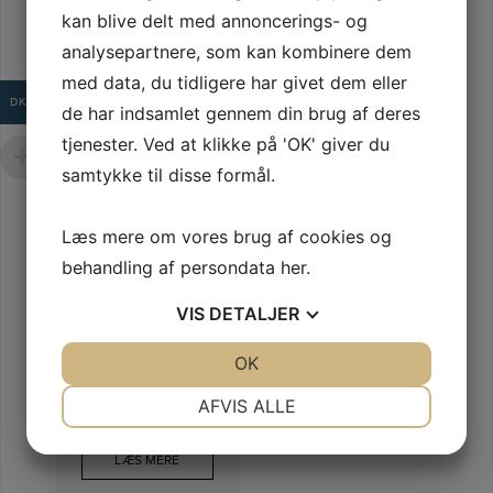
kan blive delt med annoncerings- og
LÆS MERE
analysepartnere, som kan kombinere dem
med data, du tidligere har givet dem eller
DKK
de har indsamlet gennem din brug af deres
tjenester. Ved at klikke på 'OK' giver du
samtykke til disse formål.
MONTAGESÆT
TIL
Læs mere om vores brug af cookies og
VÆGHÆNGT
WASHLET
behandling af persondata
her
.
–
SP10695UN
VIS
DETALJER
DIVERSE
JA
NEJ
OK
JA
NEJ
NØDVENDIGE
PRÆFERENCER
AFVIS ALLE
1.045
kr.
JA
NEJ
JA
NEJ
LÆS MERE
MARKETING
STATISTIK