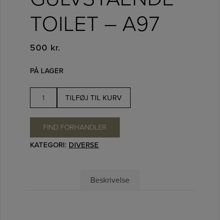
TOILET – A97
500
kr.
PÅ LAGER
Afløbsbøjning
TILFØJ TIL KURV
til
gulvstående
FIND FORHANDLER
toilet
KATEGORI:
DIVERSE
-
A97
antal
Beskrivelse