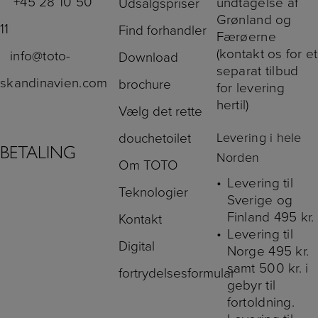
+45 28 10 50
undtagelse af
Udsalgspriser
Grønland og
11
Find forhandler
Færøerne
(kontakt os for et
info@toto-
Download
separat tilbud
skandinavien.com
brochure
for levering
hertil)
Vælg det rette
Levering i hele
douchetoilet
BETALING
Norden
Om TOTO
Levering til
Teknologier
Sverige og
Finland 495 kr.
Kontakt
Levering til
Digital
Norge 495 kr.
samt 500 kr. i
fortrydelsesformular
gebyr til
fortoldning.