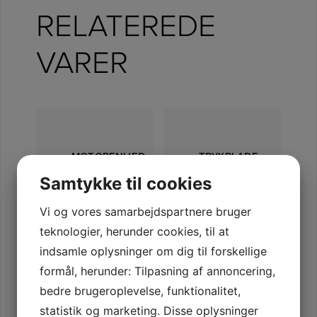
RELATEREDE
VARER
MOTORENHED
TRYKPLADE
TIL
– MAT
Samtykke til cookies
AUTOMATISK
HVID –
UDSKYLNING
MB175M#W
Vi og vores samarbejdspartnere bruger
–
DIVERSE
teknologier, herunder cookies, til at
E00004
indsamle oplysninger om dig til forskellige
DIVERSE
formål, herunder: Tilpasning af annoncering,
3.145
kr.
bedre brugeroplevelse, funktionalitet,
LÆS MERE
4.065
kr.
statistik og marketing. Disse oplysninger